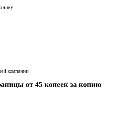
ехнику
и
шей компании
раницы от 45 копеек за копию