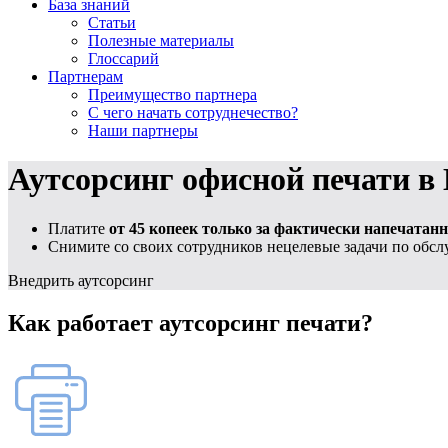
База знаний
Статьи
Полезные материалы
Глоссарий
Партнерам
Преимущество партнера
С чего начать сотруднечество?
Наши партнеры
Аутсорсинг офисной печати в
Платите
от 45 копеек только за фактически напечата
Cнимите со своих сотрудников нецелевые задачи по об
Внедрить аутсорсинг
Как работает аутсорсинг печати?