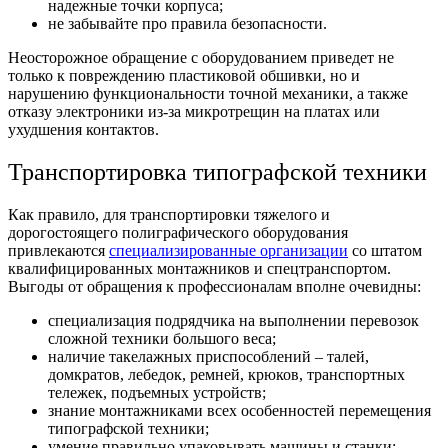
надежные точки корпуса;
не забывайте про правила безопасности.
Неосторожное обращение с оборудованием приведет не
только к повреждению пластиковой обшивки, но и
нарушению функциональности точной механики, а также
отказу электроники из-за микротрещин на платах или
ухудшения контактов.
Транспортировка типографской техники
Как правило, для транспортировки тяжелого и
дорогостоящего полиграфического оборудования
привлекаются
специализированные организации
со штатом
квалифицированных монтажников и спецтранспортом.
Выгоды от обращения к профессионалам вполне очевидны:
специализация подрядчика на выполнении перевозок
сложной техники большого веса;
наличие такелажных приспособлений – талей,
домкратов, лебедок, ремней, крюков, транспортных
тележек, подъемных устройств;
знание монтажниками всех особенностей перемещения
типографской техники;
умение правильно упаковывать машины и станки;