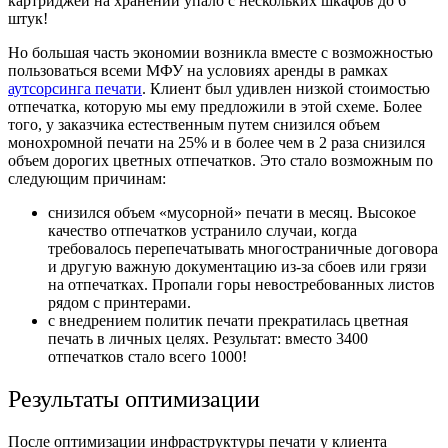
картриджей на хранении упало с нескольких шкафов до 6
штук!
Но большая часть экономии возникла вместе с возможностью
пользоваться всеми МФУ на условиях аренды в рамках
аутсорсинга печати
. Клиент был удивлен низкой стоимостью
отпечатка, которую мы ему предложили в этой схеме. Более
того, у заказчика естественным путем снизился объем
монохромной печати на 25% и в более чем в 2 раза снизился
объем дорогих цветных отпечатков. Это стало возможным по
следующим причинам:
снизился объем
«
мусорной
»
печати в месяц. Высокое
качество отпечатков устранило случаи, когда
требовалось перепечатывать многостраничные договора
и другую важную документацию из-за сбоев или грязи
на отпечатках. Пропали горы невостребованных листов
рядом с принтерами.
с внедрением политик печати прекратилась цветная
печать в личных целях. Результат: вместо 3400
отпечатков стало всего 1000!
Результаты оптимизации
После оптимизации инфраструктуры печати у клиента