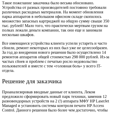
Такое пожелание заказчика было весьма обосновано.
Устройства от разных производителей постоянно требовали
различных расходных материалов. На момент обновления
парка аппаратов в небольшом офисном складе скопилось
множество запасных картриджей на общую сумму свыше 350
тыс. рублей! Мало того, что практически мертвым грузом на
полках лежали деньги компании, так они еще и занимали
несколько шкафов.
Все имеющиеся устройства клиента успели устареть и часто
сбоили, ремонт некоторых из них был уже не целесообразен.
За год до внедрения нового решения было осуществлено 14
ремонтов аппаратов общей стоимостью 298 000 рублей. Из-за
частых сбоев и проблем с печатью росло недовольство
пользователей и вместе с тем
«
головная боль
»
у всего IT-
отдела.
Решение для заказчика
Проанализировав вводные данные от клиента, Леком
предложило сформировать новый парк техники, заменив 12
разновендорных устройств на 2 (!) аппарата МФУ HP LaserJet
Managed и установить системы контроля печати HP Access
Control. Данного решения было более чем достаточно, чтобы