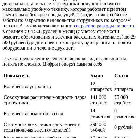
довольны остались все. Сотрудники получили новую и
максимально удобную технику, которая работает при этом
значительно быстрее предыдущей. IT-отдел снял с себя все
заботы по закрытию недовольства сотрудников по вопросам
печати. А руководство компании
сократило расходы на печать
в среднем с 64 508 рублей в месяц (с учетом стоимости
ремонта оборудования и закупки расходных материалов) до 29
500 рублей (средний чек по контракту аутсорсинга на новом
оборудовании в течение двух лет).
То, что предложенное решение было выгодно для клиента,
понять не сложно. Цифры говорят сами за себя:
Показатель
Было
Стало
12
2
Количество устройств
аппаратов
аппарата
Совокупная расчетная мощность парка
141 000
75 000
оргтехники
стр./мес
стр./мес
14
0
Количество ремонтов за год
ремонтов
ремонтов
Стоимость всех ремонтов в течение
298 000
0 рублей
года (включая закупку деталей)
рублей
Количество картриджей на складе
59 штук
6 штук