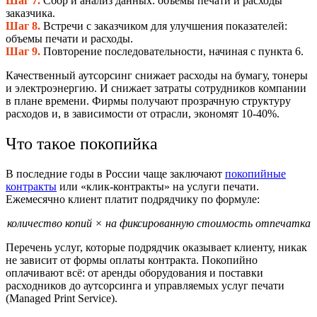
Шаг 7.
Сбор и анализ данных: объемы печати и расходы
заказчика.
Шаг 8.
Встречи с заказчиком для улучшения показателей:
объемы печати и расходы.
Шаг 9.
Повторение последовательности, начиная с пункта 6.
Качественный аутсорсинг снижает расходы на бумагу, тонеры
и электроэнергию. И снижает затраты сотрудников компании
в плане времени. Фирмы получают прозрачную структуру
расходов и, в зависимости от отрасли, экономят 10-40%.
Что такое покопийка
В последние годы в России чаще заключают
покопийные
контракты
или «клик-контракты» на услуги печати.
Ежемесячно клиент платит подрядчику по формуле:
количество копий
×
на фиксированную стоимость отпечатка
Перечень услуг, которые подрядчик оказывает клиенту, никак
не зависит от формы оплаты контракта. Покопийно
оплачивают всё: от аренды оборудования и поставки
расходников до аутсорсинга и управляемых услуг печати
(Managed Print Service).