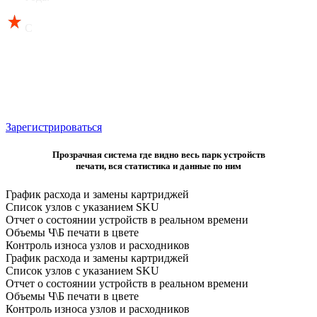
С
пикер: Игорь Челебаев
Эксперт по оптимизации
процессов печати «Бюро
офисных машин»
Коммерческий директор ГК
«Бюро офисных машин».
Зарегистрироваться
Прозрачная система где видно весь парк устройств
печати, вся статистика и данные по ним
График расхода и замены картриджей
Список узлов с указанием SKU
Отчет о состоянии устройств в реальном времени
Объемы Ч\Б печати в цвете
Контроль износа узлов и расходников
График расхода и замены картриджей
Список узлов с указанием SKU
Отчет о состоянии устройств в реальном времени
Объемы Ч\Б печати в цвете
Контроль износа узлов и расходников