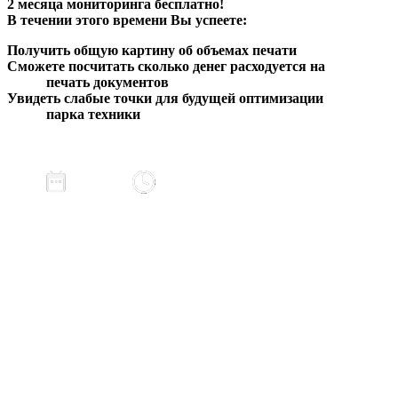
2 месяца мониторинга бесплатно!
В течении этого времени Вы успеете:
Получить общую картину об объемах печати
Сможете посчитать сколько денег расходуется на
печать документов
Увидеть слабые точки для будущей оптимизации
парка техники
22 июля
12:00
Длительность: 1 час
«Как с помощью
мониторинга печати от
EKM сэкономили клиенту 2 млн рублей»