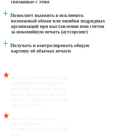
связанные с этим
Позволяет выявить и исключить
возможный обман или ошибки подрядных
организаций при выставлении ими счетов
за покопийную печать (аутсорсинг)
Получать и контролировать общую
картину об объемах печати
Почему мы знаем о чем говорим
Ресурсы : ГК БОМ обладает
авторизацией у ведущих
вендоров на рынке печати
как по продажам, так и по
сервису: HP, Brother, Canon
Sharp, Kyocera
Занимается продажей
оборудования и
аутсорсингом печати с 1992
года.